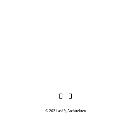
Foto: René Graf
© 2021 asdfg Architekten